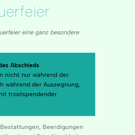
uerfeier
auerfeier eine ganz besondere
des Abschieds
n nicht nur während der
uch während der Aussegnung,
it trostspendender
 Bestattungen, Beerdigungen