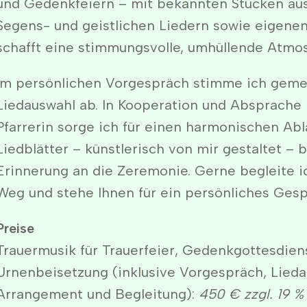
und Gedenkfeiern – mit bekannten Stücken aus
Segens- und geistlichen Liedern sowie eigene
schafft eine stimmungsvolle, umhüllende Atmo
Im persönlichen Vorgespräch stimme ich geme
Liedauswahl ab. In Kooperation und Absprache 
Pfarrerin sorge ich für einen harmonischen Abla
Liedblätter – künstlerisch von mir gestaltet – 
Erinnerung an die Zeremonie. Gerne begleite 
Weg und stehe Ihnen für ein persönliches Gesp
Preise
Trauermusik für Trauerfeier, Gedenkgottesdien
Urnenbeisetzung (inklusive Vorgespräch, Lieda
Arrangement und Begleitung):
450 € zzgl. 19 