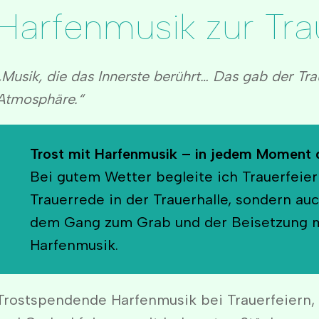
Harfenmusik zur Tra
„Musik, die das Innerste berührt… Das gab der Tr
Atmosphäre.“
Trost mit Harfenmusik
– in jedem Moment 
Bei gutem Wetter begleite ich Trauerfeier
Trauerrede in der Trauerhalle, sondern a
dem Gang zum Grab und der Beisetzung m
Harfenmusik.
Trostspendende Harfenmusik bei Trauerfeiern,